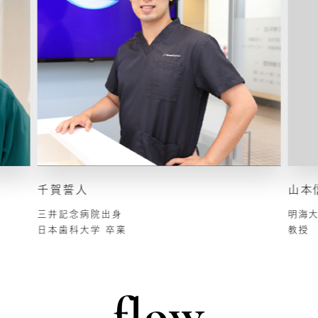
千賀誓人
山本
三井記念病院出身
明海
日本歯科大学 卒業
教授